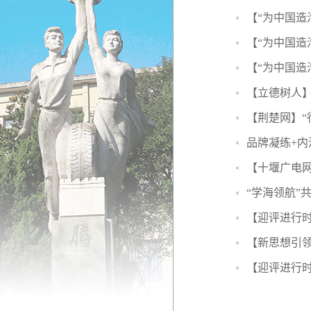
【“为中国造
【“为中国
【“为中国造
【立德树人
【荆楚网】“
品牌凝练+内
【十堰广电网
“学海领航”
【迎评进行时
【新思想引领
【迎评进行时